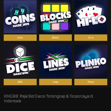
Coins
Blocks
Hi-Lo
DICE
Lines
Plinko
KING88: Raja Slot Gacor Terlengkap & Terpercaya di
Indonesia