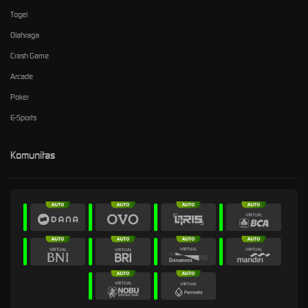
Togel
Olahraga
Crash Game
Arcade
Poker
E-Sports
Komunitas