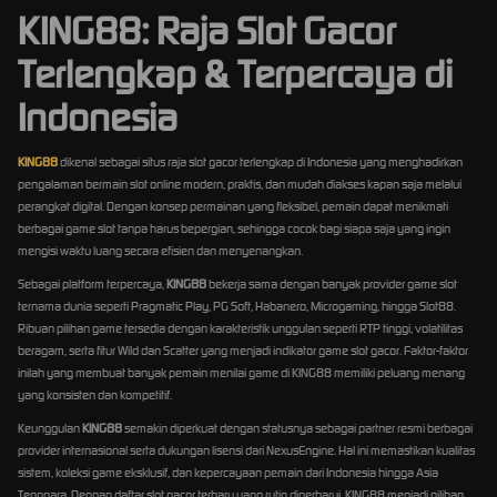
KING88: Raja Slot Gacor
Terlengkap & Terpercaya di
Indonesia
KING88
dikenal sebagai situs raja slot gacor terlengkap di Indonesia yang menghadirkan
pengalaman bermain slot online modern, praktis, dan mudah diakses kapan saja melalui
perangkat digital. Dengan konsep permainan yang fleksibel, pemain dapat menikmati
berbagai game slot tanpa harus bepergian, sehingga cocok bagi siapa saja yang ingin
mengisi waktu luang secara efisien dan menyenangkan.
Sebagai platform terpercaya,
KING88
bekerja sama dengan banyak provider game slot
ternama dunia seperti Pragmatic Play, PG Soft, Habanero, Microgaming, hingga Slot88.
Ribuan pilihan game tersedia dengan karakteristik unggulan seperti RTP tinggi, volatilitas
beragam, serta fitur Wild dan Scatter yang menjadi indikator game slot gacor. Faktor-faktor
inilah yang membuat banyak pemain menilai game di KING88 memiliki peluang menang
yang konsisten dan kompetitif.
Keunggulan
KING88
semakin diperkuat dengan statusnya sebagai partner resmi berbagai
provider internasional serta dukungan lisensi dari NexusEngine. Hal ini memastikan kualitas
sistem, koleksi game eksklusif, dan kepercayaan pemain dari Indonesia hingga Asia
Tenggara. Dengan daftar slot gacor terbaru yang rutin diperbarui, KING88 menjadi pilihan