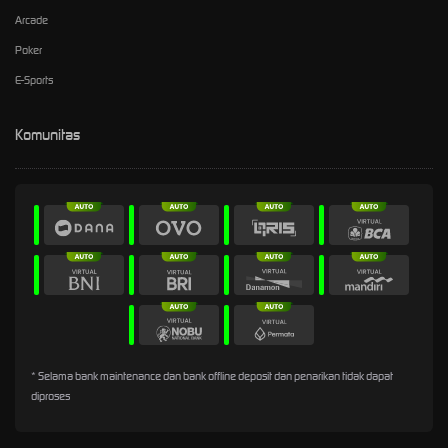
Arcade
Poker
E-Sports
Komunitas
* Selama bank maintenance dan bank offline deposit dan penarikan tidak dapat
diproses