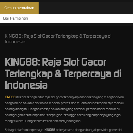
Semua permainan
KING88: Raja Slot Gacor Terlengkap & Terpercaya di
Indonesia
KING88: Raja Slot Gacor
Terlengkap & Terpercaya di
Indonesia
KING88
dikenal sebagai situs raja slot gacor terlengkap di Indonesia yang menghadirkan
pengalaman bermain slot online modern, praktis, dan mudah diakses kapan saja melalui
perangkat digital. Dengan konsep permainan yang fleksibel, pemain dapat menikmati
berbagai game slot tanpa harus bepergian, sehingga cocok bagi siapa saja yang ingin
mengisi waktu luang secara efisien dan menyenangkan.
Sebagai platform terpercaya,
KING88
bekerja sama dengan banyak provider game slot