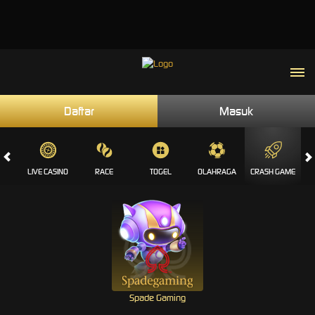
Daftar
Masuk
S
LIVE CASINO
RACE
TOGEL
OLAHRAGA
CRASH GAME
Spade Gaming