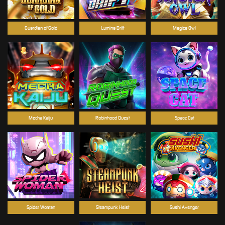
Guardian of Gold
Lumina Drift
Magica Owl
Mecha Kaiju
Robinhood Quest
Space Cat
Spider Woman
Steampunk Heist
Sushi Avenger