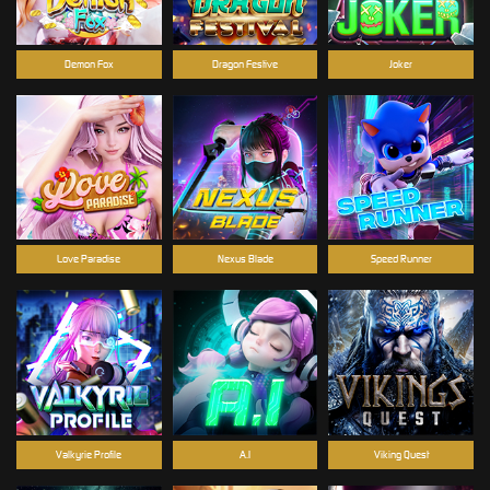
Demon Fox
Dragon Festive
Joker
Love Paradise
Nexus Blade
Speed Runner
Valkyrie Profile
A.I
Viking Quest