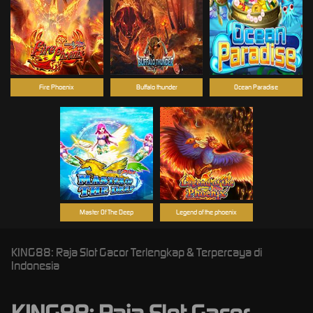
Fire Phoenix
Buffalo thunder
Ocean Paradise
Master Of The Deep
Legend of the phoenix
KING88: Raja Slot Gacor Terlengkap & Terpercaya di
Indonesia