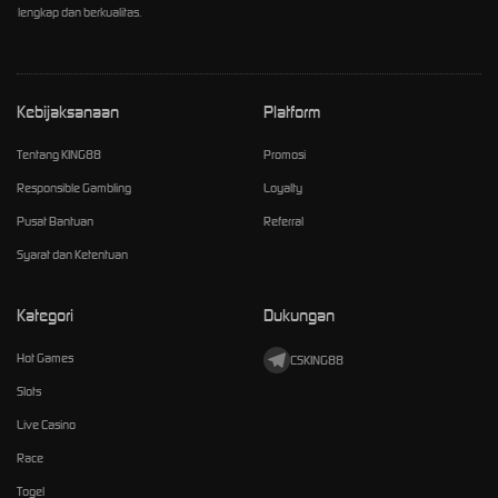
lengkap dan berkualitas.
Kebijaksanaan
Platform
Tentang KING88
Promosi
Responsible Gambling
Loyalty
Pusat Bantuan
Referral
Syarat dan Ketentuan
Kategori
Dukungan
Hot Games
CSKING88
Slots
Live Casino
Race
Togel