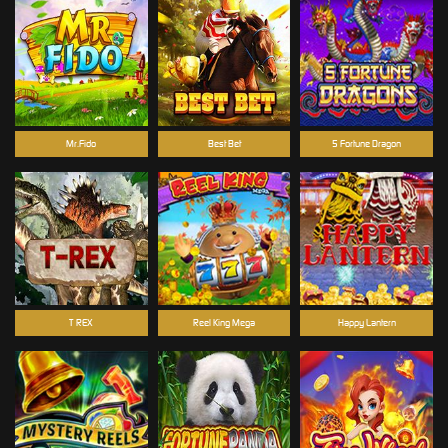
Mr.Fido
Best Bet
5 Fortune Dragon
T-REX
Reel King Mega
Happy Lantern