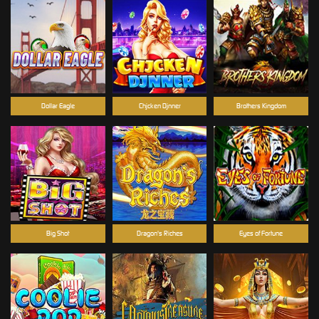
Dollar Eagle
Chjcken Djnner
Brothers Kingdom
Big Shot
Dragon's Riches
Eyes of Fortune