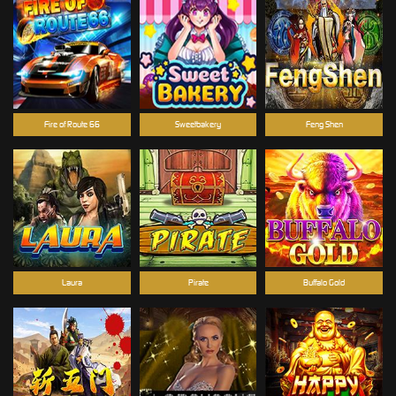
Fire of Route 66
Sweetbakery
Feng Shen
Laura
Pirate
Buffalo Gold