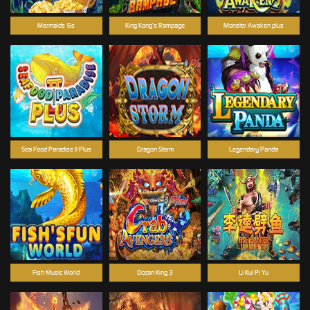
Mermaids-6s
King Kong’s Rampage
Monster Awaken plus
Sea Food Paradise II Plus
Dragon Storm
Legendary Panda
Fish Music World
Ocean King 3
Li Kui Pi Yu