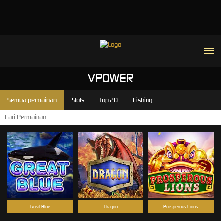
VPOWER
Semua permainan
Slots
Top 20
Fishing
Great Blue
Dragon
Prosperous Lions