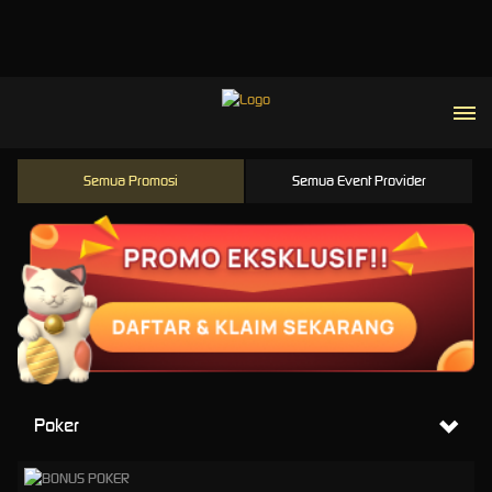
Semua Promosi
Semua Event Provider
Poker