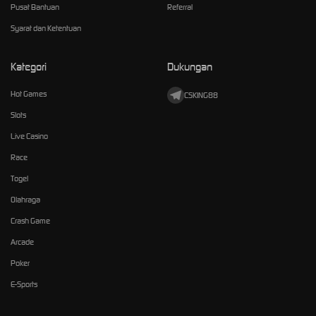
Pusat Bantuan
Referral
Syarat dan Ketentuan
Kategori
Dukungan
Hot Games
CSKING88
Slots
Live Casino
Race
Togel
Olahraga
Crash Game
Arcade
Poker
E-Sports