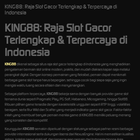
KING88: Raja Slot Gacor Terlengkap & Terpercaya di
Indonesia
KING88: Raja Slot Gacor
Terlengkap & Terpercaya di
Indonesia
KING88
dikenal sebagai situs raja slot gacor terlengkap di Indonesia yang menghadirkan
pengalaman bermain slot online modern, praktis, dan mudah diakses kapan saja melalui
perangkat digital. Dengan konsep permainan yang fleksibel, pemain dapat menikmati
berbagai game slot tanpa harus bepergian, sehingga cocok bagi siapa saja yang ingin
mengisi waktu luang secara efisien dan menyenangkan.
Sebagai platform terpercaya,
KING88
bekerja sama dengan banyak provider game slot
ternama dunia seperti Pragmatic Play, PG Soft, Habanero, Microgaming, hingga Slot88.
Ribuan pilihan game tersedia dengan karakteristik unggulan seperti RTP tinggi, volatilitas
beragam, serta fitur Wild dan Scatter yang menjadi indikator game slot gacor. Faktor-faktor
inilah yang membuat banyak pemain menilai game di KING88 memiliki peluang menang
yang konsisten dan kompetitif.
Keunggulan
KING88
semakin diperkuat dengan statusnya sebagai partner resmi berbagai
provider internasional serta dukungan lisensi dari NexusEngine. Hal ini memastikan kualitas
sistem, koleksi game eksklusif, dan kepercayaan pemain dari Indonesia hingga Asia