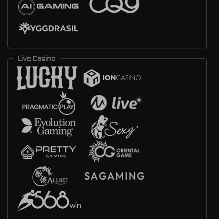
Live Casino