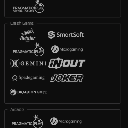
Crash Game
Arcade