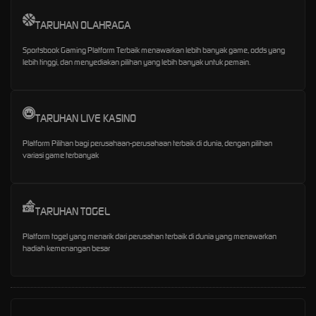
TARUHAN OLAHRAGA
Sportsbook Gaming Platform Terbaik menawarkan lebih banyak game, odds yang
lebih tinggi, dan menyediakan pilihan yang lebih banyak untuk pemain.
TARUHAN LIVE KASINO
Platform Pilihan bagi perusahaan-perusahaan terbaik di dunia, dengan pilihan
variasi game terbanyak
TARUHAN TOGEL
Platform togel yang menarik dari perusahan terbaik di dunia yang menawarkan
hadiah kemenangan besar