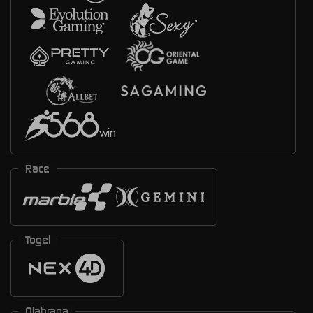
Race
Togel
Olahraga