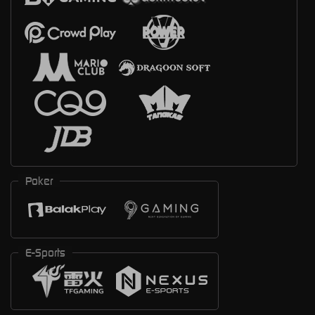
Poker
E-Sports