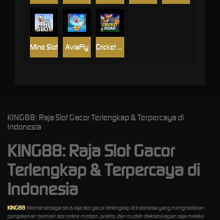
Mine Slot
AviaFly
Cricket Road
KING88: Raja Slot Gacor Terlengkap & Terpercaya di
Indonesia
KING88: Raja Slot Gacor
Terlengkap & Terpercaya di
Indonesia
KING88
dikenal sebagai situs raja slot gacor terlengkap di Indonesia yang menghadirkan
pengalaman bermain slot online modern, praktis, dan mudah diakses kapan saja melalui