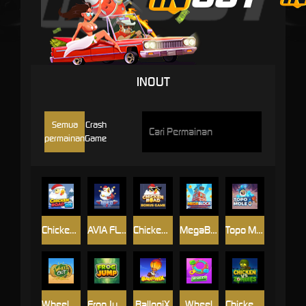
INOUT
Semua
Crash
permainan
Game
Chicken Road Ice
AVIA FLY 2
Chicken Road Bonus
MegaBlock
Topo Mole
Wheel Out
Frog Jump
BalloniX
Wheel
Chicken vs Zombies