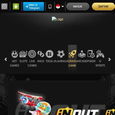
Main di
MASUK
DAFTAR
Telegram
HOT
SLOTS
LIVE
RACE
TOGEL
OLAHRAGA
CRASH
ARCADE
POKER
E-
PROMO
GAMES
CASINO
GAME
SPORTS