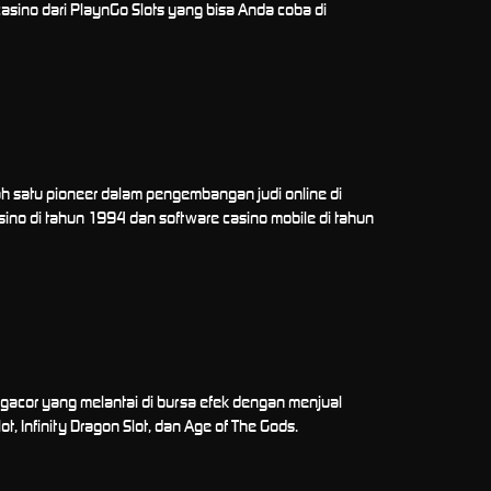
t casino dari PlaynGo Slots yang bisa Anda coba di
ah satu pioneer dalam pengembangan judi online di
asino di tahun 1994 dan software casino mobile di tahun
lot gacor yang melantai di bursa efek dengan menjual
, Infinity Dragon Slot, dan Age of The Gods.