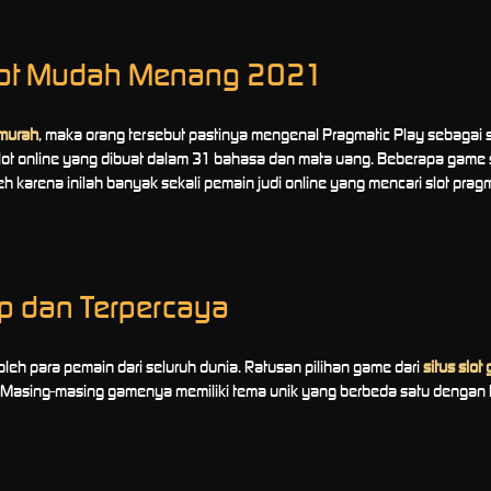
 Slot Mudah Menang 2021
 murah
, maka orang tersebut pastinya mengenal Pragmatic Play sebagai sal
 slot online yang dibuat dalam 31 bahasa dan mata uang. Beberapa game s
 karena inilah banyak sekali pemain judi online yang mencari slot pragm
ap dan Terpercaya
i oleh para pemain dari seluruh dunia. Ratusan pilihan game dari
situs slot 
. Masing-masing gamenya memiliki tema unik yang berbeda satu dengan