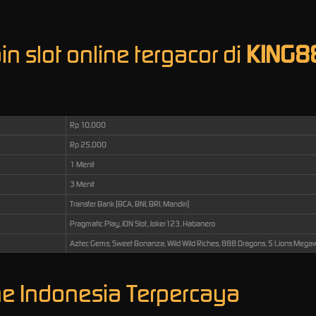
n slot online tergacor di
KING8
Rp 10,000
Rp 25,000
1 Menit
3 Menit
Transfer Bank (BCA, BNI, BRI, Mandiri)
Pragmatic Play, ION Slot, Joker123, Habanero
Aztec Gems, Sweet Bonanza, Wild Wild Riches, 888 Dragons, 5 Lions Meg
ine Indonesia Terpercaya