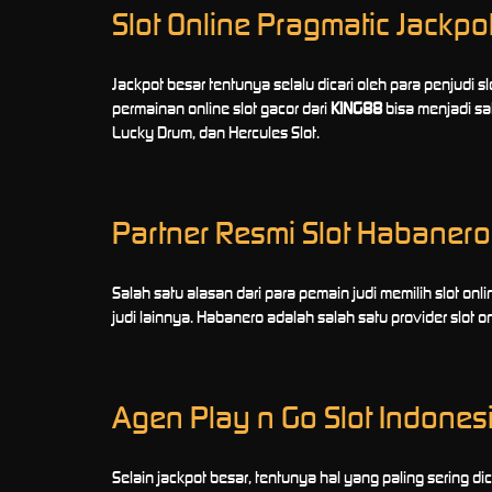
Slot Online Pragmatic Jackp
Jackpot besar tentunya selalu dicari oleh para penjudi s
permainan online slot gacor dari
KING88
bisa menjadi sa
Lucky Drum, dan Hercules Slot.
Partner Resmi Slot Habanero
Salah satu alasan dari para pemain judi memilih slot on
judi lainnya. Habanero adalah salah satu provider slot 
Agen Play n Go Slot Indonesi
Selain jackpot besar, tentunya hal yang paling sering di