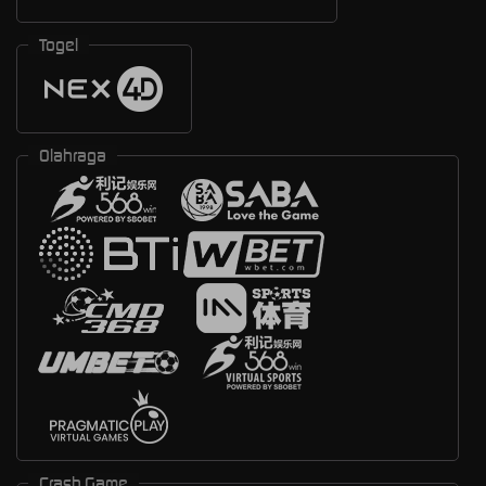
Togel
Olahraga
Crash Game