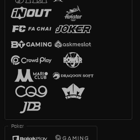
Poker