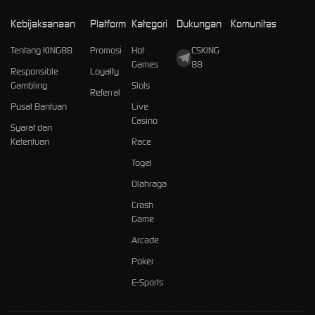
Kebijaksanaan
Platform
Kategori
Dukungan
Komunitas
Tentang KING88
Promosi
Hot
CSKING
Games
88
Responsible
Loyalty
Gambling
Slots
Referral
Pusat Bantuan
Live
Casino
Syarat dan
Ketentuan
Race
Togel
Olahraga
Crash
Game
Arcade
Poker
E-Sports