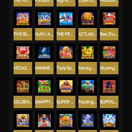
THE PUPPIES IN EGYPT
Pompeii’s Blaze 1000
Mythic Gems: Five Realms
Crown of Olympus
PIGGIES WEALTHY ANGELIC
FIVE BLESSINGS ARRIVE
Huffin’ And Puffin’ Ultra Wheel
THE PENGUINS
AZTLAN GEMS2
Bao Zhu Fortune
VEGAS CASH LINK
HAMMER OF THUNDER
Triple Spin Xtreme
Money Piggies
Mummy’s Treasure Quest 2
GOLDEN FAFAFA
SNAPPY CARNIVAL
SUPER HEROINE
Feeding Time
BUFFALO LEGEND