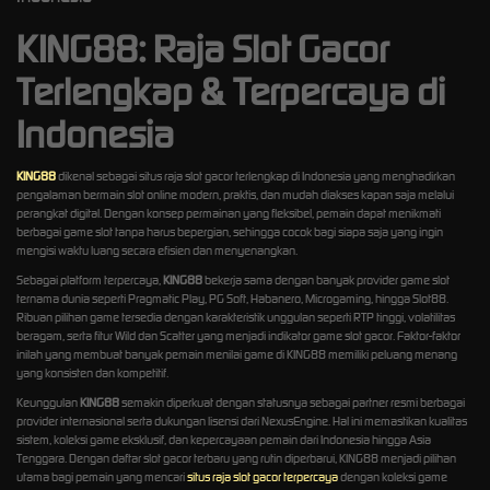
KING88: Raja Slot Gacor
Terlengkap & Terpercaya di
Indonesia
KING88
dikenal sebagai situs raja slot gacor terlengkap di Indonesia yang menghadirkan
pengalaman bermain slot online modern, praktis, dan mudah diakses kapan saja melalui
perangkat digital. Dengan konsep permainan yang fleksibel, pemain dapat menikmati
berbagai game slot tanpa harus bepergian, sehingga cocok bagi siapa saja yang ingin
mengisi waktu luang secara efisien dan menyenangkan.
Sebagai platform terpercaya,
KING88
bekerja sama dengan banyak provider game slot
ternama dunia seperti Pragmatic Play, PG Soft, Habanero, Microgaming, hingga Slot88.
Ribuan pilihan game tersedia dengan karakteristik unggulan seperti RTP tinggi, volatilitas
beragam, serta fitur Wild dan Scatter yang menjadi indikator game slot gacor. Faktor-faktor
inilah yang membuat banyak pemain menilai game di KING88 memiliki peluang menang
yang konsisten dan kompetitif.
Keunggulan
KING88
semakin diperkuat dengan statusnya sebagai partner resmi berbagai
provider internasional serta dukungan lisensi dari NexusEngine. Hal ini memastikan kualitas
sistem, koleksi game eksklusif, dan kepercayaan pemain dari Indonesia hingga Asia
Tenggara. Dengan daftar slot gacor terbaru yang rutin diperbarui, KING88 menjadi pilihan
utama bagi pemain yang mencari
situs raja slot gacor terpercaya
dengan koleksi game