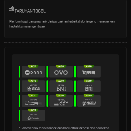
TARUHAN TOGEL
Platform togel yang menarik dari perusahan terbaik di dunia yang menawarkan
hadiah kemenangan besar
* Selama bank maintenance dan bank offline deposit dan penarikan