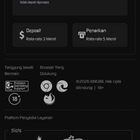
tidak dapat diproses
Deposit
Penarikan
Rata-rata 3 Menit
Rata-rata 5 Menit
Tanggung Jawab
Browser Yang
Bermain
Didukung
©2026 KING88. Hak cipta
dilindungi | 18+
Platform Penyedia Layanan
Slots