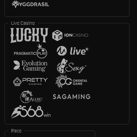
Live Casino
Race