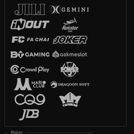
Poker