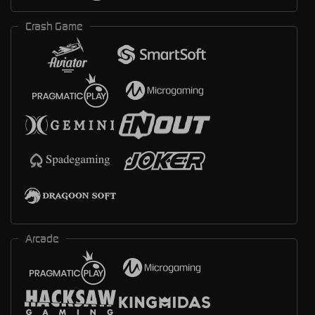
Crash Game
Arcade